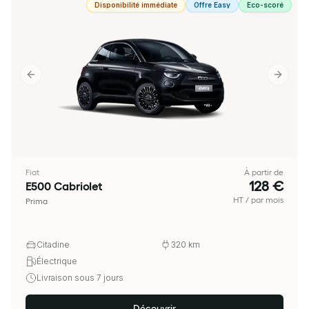
Disponibilité immédiate
Offre Easy
Eco-scoré
Previous slide
Next sl
Fiat
À partir de
128 €
E500 Cabriolet
HT / par mois
Prima
Citadine
320
km
Électrique
Livraison sous 7 jours
Découvrir