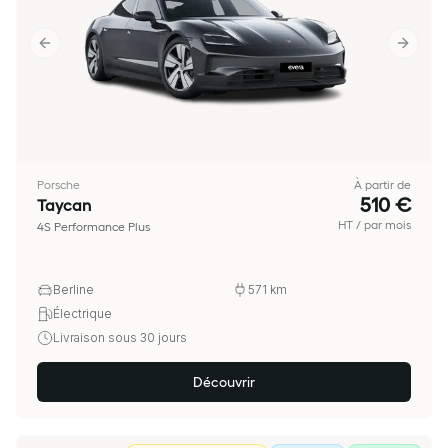
Previous slide
Next sl
Porsche
À partir de
510 €
Taycan
HT / par mois
4S Performance Plus
Berline
571
km
Électrique
Livraison sous 30 jours
Découvrir