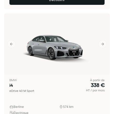
Previous slide
Next sl
BMW
À partir de
338 €
i4
HT / par mois
eDrive 40 M Sport
Berline
574
km
Électrique