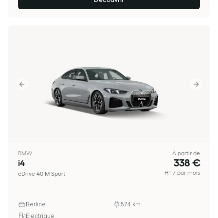
Previous slide
Next sl
BMW
À partir de
338 €
i4
HT / par mois
eDrive 40 M Sport
Berline
574
km
Électrique