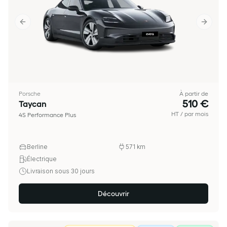
Previous slide
Next sl
Porsche
À partir de
510 €
Taycan
HT / par mois
4S Performance Plus
Berline
571
km
Électrique
Livraison sous 30 jours
Découvrir