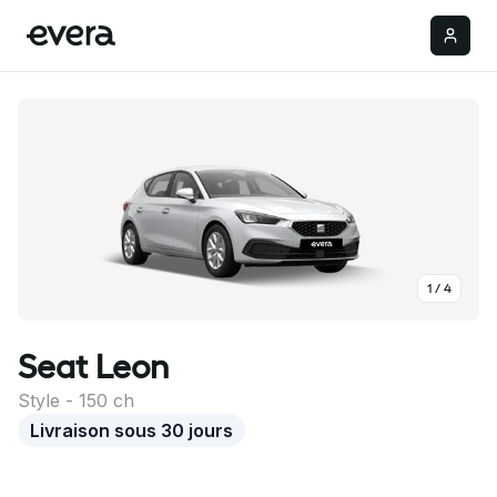
Réserver
1
/
4
Seat
Leon
Style
-
150
ch
Livraison sous 30 jours