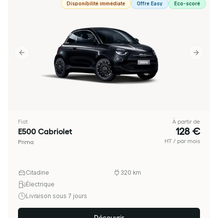
Disponibilité immédiate
Offre Easy
Eco-scoré
Previous slide
Next sl
Fiat
À partir de
128 €
E500 Cabriolet
HT / par mois
Prima
Citadine
320
km
Électrique
Livraison sous 7 jours
Découvrir